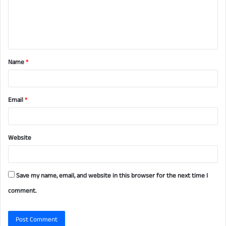
m
e
n
t
Name
*
*
Email
*
Website
Save my name, email, and website in this browser for the next time I
comment.