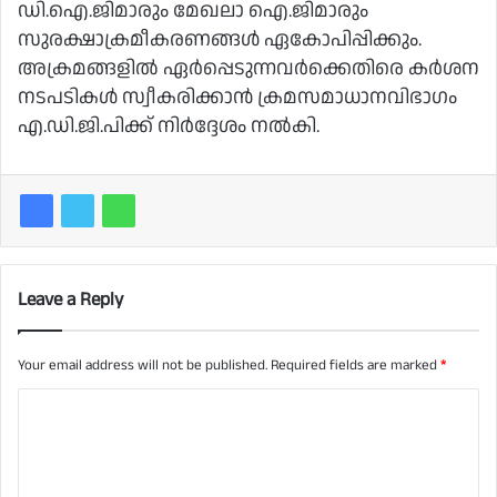
ഡി.ഐ.ജിമാരും മേഖലാ ഐ.ജിമാരും
സുരക്ഷാക്രമീകരണങ്ങൾ ഏകോപിപ്പിക്കും.
അക്രമങ്ങളിൽ ഏർപ്പെടുന്നവർക്കെതിരെ കർശന
നടപടികൾ സ്വീകരിക്കാൻ ക്രമസമാധാനവിഭാഗം
എ.ഡി.ജി.പിക്ക് നിർദ്ദേശം നൽകി.
Leave a Reply
Your email address will not be published.
Required fields are marked
*
C
o
m