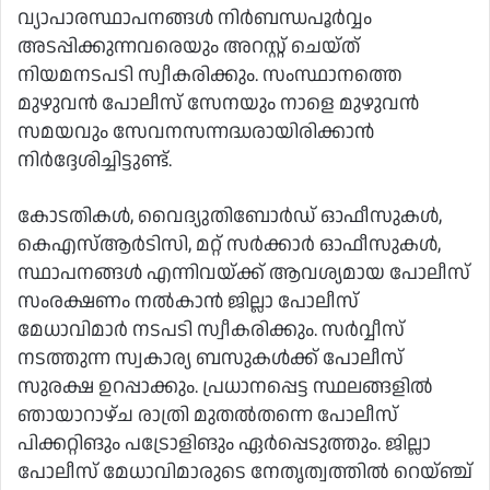
വ്യാപാരസ്ഥാപനങ്ങൾ നിർബന്ധപൂർവ്വം
അടപ്പിക്കുന്നവരെയും അറസ്റ്റ് ചെയ്ത്
നിയമനടപടി സ്വീകരിക്കും. സംസ്ഥാനത്തെ
മുഴുവൻ പോലീസ് സേനയും നാളെ മുഴുവൻ
സമയവും സേവനസന്നദ്ധരായിരിക്കാൻ
നിർദ്ദേശിച്ചിട്ടുണ്ട്.
കോടതികൾ, വൈദ്യുതിബോർഡ് ഓഫീസുകൾ,
കെഎസ്ആർടിസി, മറ്റ് സർക്കാർ ഓഫീസുകൾ,
സ്ഥാപനങ്ങൾ എന്നിവയ്ക്ക് ആവശ്യമായ പോലീസ്
സംരക്ഷണം നൽകാൻ ജില്ലാ പോലീസ്
മേധാവിമാർ നടപടി സ്വീകരിക്കും. സർവ്വീസ്
നടത്തുന്ന സ്വകാര്യ ബസുകൾക്ക് പോലീസ്
സുരക്ഷ ഉറപ്പാക്കും. പ്രധാനപ്പെട്ട സ്ഥലങ്ങളിൽ
ഞായാറാഴ്ച രാത്രി മുതൽതന്നെ പോലീസ്
പിക്കറ്റിങും പട്രോളിങും ഏർപ്പെടുത്തും. ജില്ലാ
പോലീസ് മേധാവിമാരുടെ നേതൃത്വത്തിൽ റെയ്ഞ്ച്