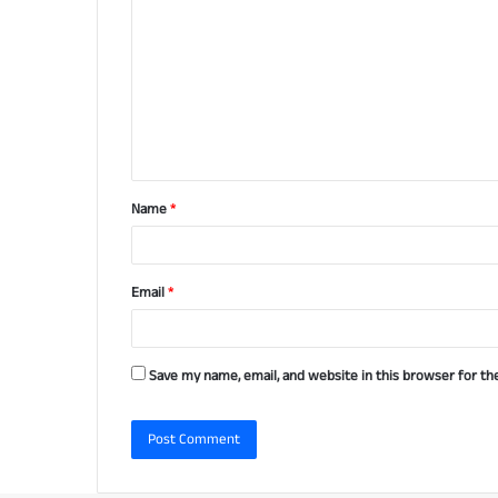
o
m
m
e
n
t
Name
*
*
Email
*
Save my name, email, and website in this browser for th