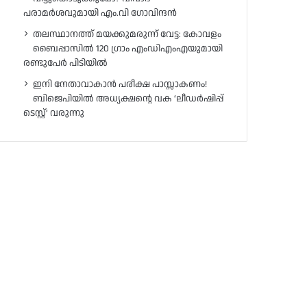
പരാമർശവുമായി എം.വി ഗോവിന്ദൻ
തലസ്ഥാനത്ത് മയക്കുമരുന്ന് വേട്ട: കോവളം
ബൈപ്പാസിൽ 120 ഗ്രാം എംഡിഎംഎയുമായി
രണ്ടുപേർ പിടിയിൽ
ഇനി നേതാവാകാൻ പരീക്ഷ പാസ്സാകണം!
ബിജെപിയിൽ അധ്യക്ഷന്റെ വക ‘ലീഡർഷിപ്പ്
ടെസ്റ്റ്’ വരുന്നു