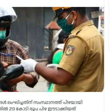
്‍ ലംഘിച്ചതിന് സംസ്ഥാനത്ത് പിഴയായി
ല്‍ 213 കോടി രൂപ പിഴ ഈടാക്കിയത്