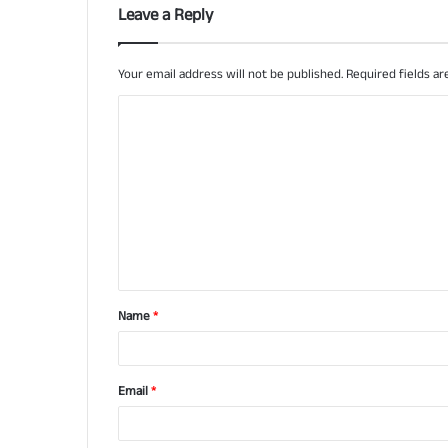
Leave a Reply
Your email address will not be published.
Required fields a
C
o
m
m
e
n
t
Name
*
*
Email
*