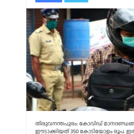
തിരുവനന്തപുരം: കോവിഡ് മാനദണ്ഡങ്ങള
ഈടാക്കിയത് 350 കോടിയോളം രൂപ. ഇതി