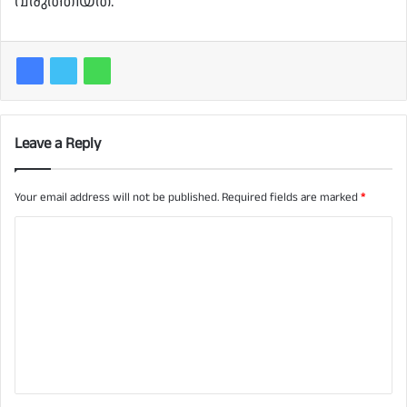
വരുത്തിയത്.
Leave a Reply
Your email address will not be published.
Required fields are marked
*
C
o
m
m
e
n
t