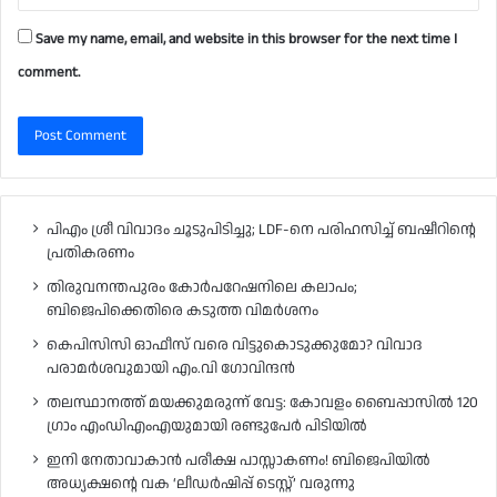
Save my name, email, and website in this browser for the next time I
comment.
പിഎം ശ്രീ വിവാദം ചൂടുപിടിച്ചു; LDF-നെ പരിഹസിച്ച് ബഷീറിന്റെ
പ്രതികരണം
തിരുവനന്തപുരം കോർപറേഷനിലെ കലാപം;
ബിജെപിക്കെതിരെ കടുത്ത വിമർശനം
കെപിസിസി ഓഫീസ് വരെ വിട്ടുകൊടുക്കുമോ? വിവാദ
പരാമർശവുമായി എം.വി ഗോവിന്ദൻ
തലസ്ഥാനത്ത് മയക്കുമരുന്ന് വേട്ട: കോവളം ബൈപ്പാസിൽ 120
ഗ്രാം എംഡിഎംഎയുമായി രണ്ടുപേർ പിടിയിൽ
ഇനി നേതാവാകാൻ പരീക്ഷ പാസ്സാകണം! ബിജെപിയിൽ
അധ്യക്ഷന്റെ വക ‘ലീഡർഷിപ്പ് ടെസ്റ്റ്’ വരുന്നു