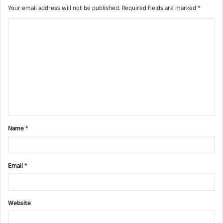
Your email address will not be published.
Required fields are marked
*
C
o
m
m
e
n
t
Name
*
*
Email
*
Website