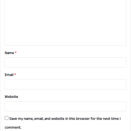
o
m
m
e
n
t
Name
*
*
Email
*
Website
Save my name, email, and website in this browser for the next time I
comment.