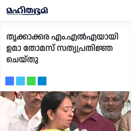
തൃക്കാക്കര എം.എല്‍എയായി
ഉമാ തോമസ് സത്യപ്രതിജ്ഞ
ചെയ്തു