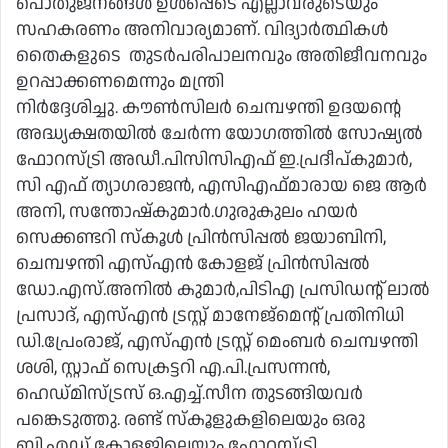
പൊതുജനങ്ങൾ ഉൾപ്പെടെ എല്ലാവരുടെയും
സഹകരണം അനിവാര്യമാണ്. വിദ്യാർത്ഥികൾ
തൈകളുടെ തുടർപരിപാലനവും അതിജീവനവും
ഉറപ്പാക്കണമെന്നും മന്ത്രി
നിർദ്ദേശിച്ചു. കൗൺസിലർ ചെമ്പഴന്തി ഉദയന്റെ
അദ്ധ്യക്ഷതയിൽ ചേർന്ന യോഗത്തിൽ സോഷ്യൽ
ഫോറസ്ട്രി അഡീ.പിസിസിഎഫ് ഇ.പ്രദീപ്കുമാർ,
സി എഫ് ത്യാഗരാജൻ, എസിഎഫ്മാരായ ജെ ആർ
അനി, സന്തോഷ്‌കുമാർ.ഗുരുകുലം ഹയർ
സെക്കണ്ടറി സ്‌കൂൾ പ്രിൻസിപ്പൽ ജയാബിനി,
ചെമ്പഴന്തി എസ്എൻ കോളജ് പ്രിൻസിപ്പൽ
ഡോ.എസ്.അനിൽ കുമാർ,പിടിഎ പ്രസിഡന്റ് ലാൽ
പ്രസാദ്, എസ്എൻ ട്രസ്റ്റ് മാനേജ്മെന്റ് പ്രതിനിധി
ഡി.പ്രേംരാജ്, എസ്എൻ ട്രസ്റ്റ് മെംബർ ചെമ്പഴന്തി
ശശി, സ്റ്റാഫ് സെക്രട്ടറി എ.പി.പ്രസന്നൻ,
ഹെഡ്മിസ്ട്രസ് ഒ.എച്ച്.സീന തുടങ്ങിയവർ
പങ്കെടുത്തു. രണ്ട് സ്‌കൂളുകളിലെയും ഒരു
ബി.എഡ് കോളജിലെയും ഫോറസ്ട്രി