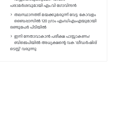
പരാമർശവുമായി എം.വി ഗോവിന്ദൻ
തലസ്ഥാനത്ത് മയക്കുമരുന്ന് വേട്ട: കോവളം
ബൈപ്പാസിൽ 120 ഗ്രാം എംഡിഎംഎയുമായി
രണ്ടുപേർ പിടിയിൽ
ഇനി നേതാവാകാൻ പരീക്ഷ പാസ്സാകണം!
ബിജെപിയിൽ അധ്യക്ഷന്റെ വക ‘ലീഡർഷിപ്പ്
ടെസ്റ്റ്’ വരുന്നു