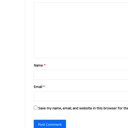
C
o
m
m
e
n
t
Name
*
*
Email
*
Save my name, email, and website in this browser for th