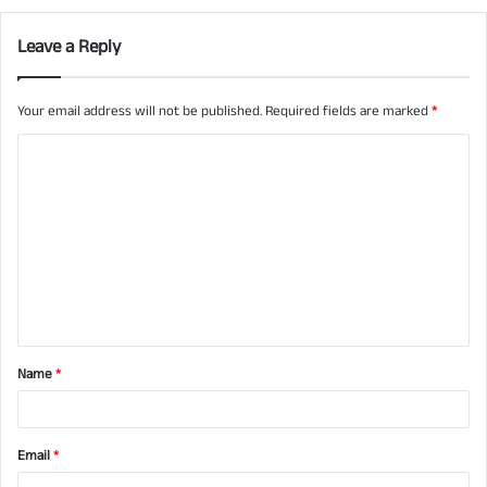
Leave a Reply
Your email address will not be published.
Required fields are marked
*
C
o
m
m
e
n
t
Name
*
*
Email
*