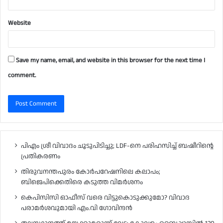
Website
Save my name, email, and website in this browser for the next time I
comment.
പിഎം ശ്രീ വിവാദം ചൂടുപിടിച്ചു; LDF-നെ പരിഹസിച്ച് ബഷീറിന്റെ
പ്രതികരണം
തിരുവനന്തപുരം കോർപറേഷനിലെ കലാപം;
ബിജെപിക്കെതിരെ കടുത്ത വിമർശനം
കെപിസിസി ഓഫീസ് വരെ വിട്ടുകൊടുക്കുമോ? വിവാദ
പരാമർശവുമായി എം.വി ഗോവിന്ദൻ