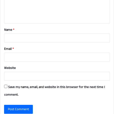
m
e
n
t
Name
*
*
Email
*
Website
Save my name, email, and website in this browser for the next time I
comment.