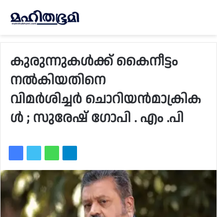
കുരുന്നുകള്‍ക്ക് കൈനീട്ടം
നൽകിയതിനെ
വിമർശിച്ചർ ചൊറിയന്‍മാക്രിക
ള്‍ ; സുരേഷ് ഗോപി . എം .പി